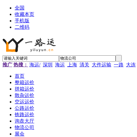
全国
收藏本页
手机版
二维码
推广
热搜：
海运/
深圳
海运
上海
清关
大件运输
一路
大连
首页
整箱运价
拼箱运价
散杂运价
空运运价
公路运价
铁路运价
询盘大厅
物流公司
展会