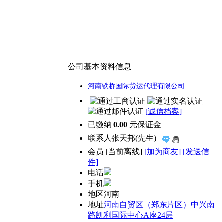
公司基本资料信息
河南铁桥国际货运代理有限公司
[诚信档案]
已缴纳
0.00
元保证金
联系人
张天邦(先生)
会员
[
当前离线
]
[加为商友]
[发送信
件]
电话
手机
地区
河南
地址
河南自贸区（郑东片区）中兴南
路凯利国际中心A座24层