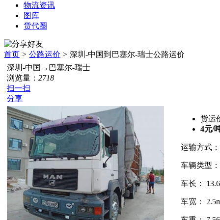
物流资讯
图库
货代圈
首页
>
公路运价
>
深圳-中国到巴塞尔-瑞士公路运价
深圳-中国
→
巴塞尔-瑞士
浏览量：
2718
扫一扫
分享
货运
4元/
运输方式
车辆类型
车长：
13.
车宽：
2.5
车重：
7.5