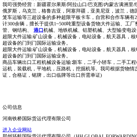
我司强势经营：新疆霍尔果斯/阿拉山口/巴克图/内蒙古满洲
俄罗斯，乌克兰，格鲁吉亚，阿塞拜疆，亚美尼亚，波兰，德
笼车运输等三超设备的多种超限平板卡车，自营和合作车辆有20-
计300余辆，擅长于提供1~500吨重型设备货物大件运输
管、钢结构、
港口
机械、地铁机械、铝塑机械、大型输变电设
超限大件运输:矿山设备，机械设备，电站设备，航天器具，
超设备的门到门国际运输业务。
超限大件运输:矿山设备，机械设备，电站设备，航天器具，
超设备的门到门国际运输业务。
商品车辆出口工程机械设备运输∶新车，二手小轿车，二手工
运机，装载机，平地机，压路机，挖掘机等。我司根据货物情
证，合格证，铭牌，出口临牌等出口所需单证)
公司信息
河南铁桥国际货运代理有限公司
进入企业网站
郑州环航国际货运代理有限公司（HH GLOBAL FORWARD