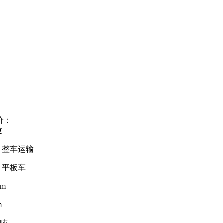
价：
吨
：
整车运输
：
平板车
6m
m
6吨