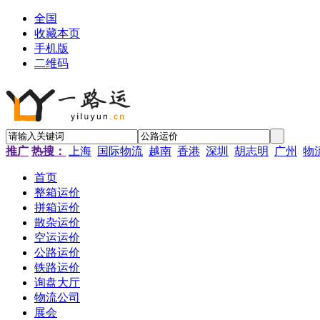
全国
收藏本页
手机版
二维码
推广
热搜：
上海
国际物流
越南
香港
深圳
胡志明
广州
物
首页
整箱运价
拼箱运价
散杂运价
空运运价
公路运价
铁路运价
询盘大厅
物流公司
展会