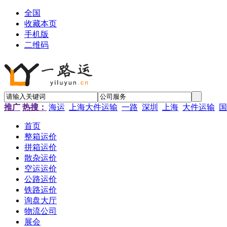
全国
收藏本页
手机版
二维码
推广
热搜：
海运
上海大件运输
一路
深圳
上海
大件运输
国
首页
整箱运价
拼箱运价
散杂运价
空运运价
公路运价
铁路运价
询盘大厅
物流公司
展会