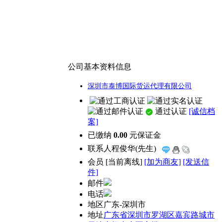
公司基本资料信息
深圳市泰博国际货运代理有限公司
通过认证
[诚信档
案]
已缴纳
0.00
元保证金
联系人
程俊华(先生)
会员
[
当前离线
]
[加为商友]
[发送信
件]
邮件
电话
地区
广东-深圳市
地址
广东省深圳市罗湖区嘉宾路城市