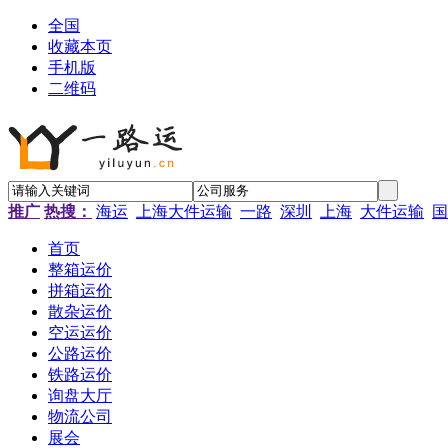
全国
收藏本页
手机版
二维码
推广
热搜：
海运
上海大件运输
一路
深圳
上海
大件运输
国
首页
整箱运价
拼箱运价
散杂运价
空运运价
公路运价
铁路运价
询盘大厅
物流公司
展会