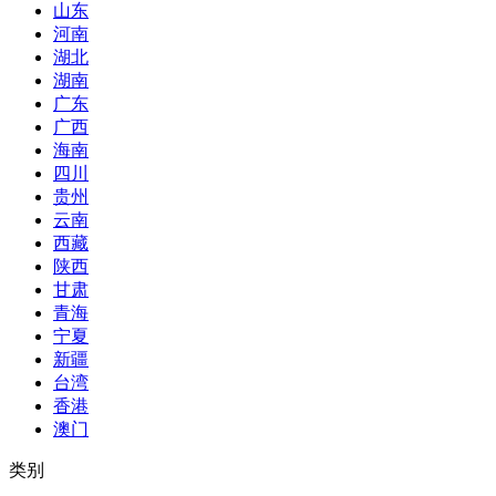
山东
河南
湖北
湖南
广东
广西
海南
四川
贵州
云南
西藏
陕西
甘肃
青海
宁夏
新疆
台湾
香港
澳门
类别