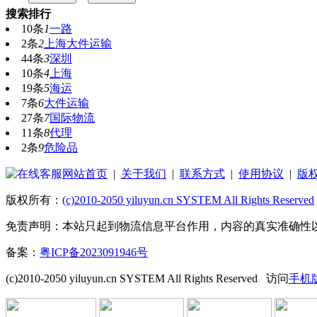
搜索排行
10条
1
一路
2条
2
上海大件运输
44条
3
深圳
10条
4
上海
19条
5
海运
7条
6
大件运输
27条
7
国际物流
11条
8
代理
2条
9
危险品
网站首页
|
关于我们
|
联系方式
|
使用协议
|
版
版权所有：
(c)2010-2050 yiluyun.cn SYSTEM All Rights Reserved
免责声明：本站只起到物流信息平台作用，内容的真实准确性
备案：
粤ICP备2023091946号
(c)2010-2050 yiluyun.cn SYSTEM All Rights Reserved
访问
手机