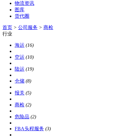
物流资讯
图库
货代圈
首页
>
公司服务
>
商检
行业
海运
(16)
空运
(10)
陆运
(19)
仓储
(8)
报关
(5)
商检
(2)
危险品
(2)
FBA头程服务
(3)