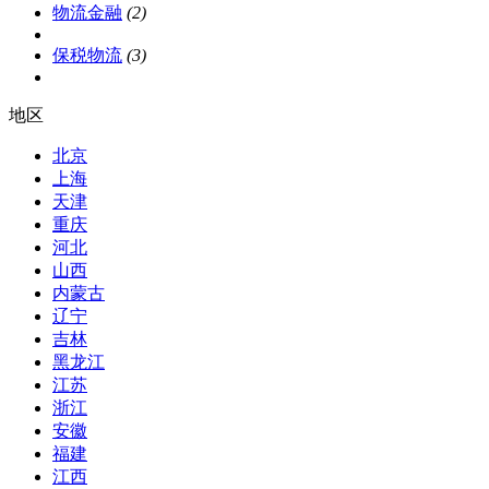
物流金融
(2)
保税物流
(3)
地区
北京
上海
天津
重庆
河北
山西
内蒙古
辽宁
吉林
黑龙江
江苏
浙江
安徽
福建
江西