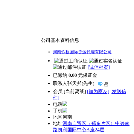
公司基本资料信息
河南铁桥国际货运代理有限公司
[诚信档案]
已缴纳
0.00
元保证金
联系人
张天邦(先生)
会员
[
当前离线
]
[加为商友]
[发送信
件]
电话
手机
地区
河南
地址
河南自贸区（郑东片区）中兴南
路凯利国际中心A座24层