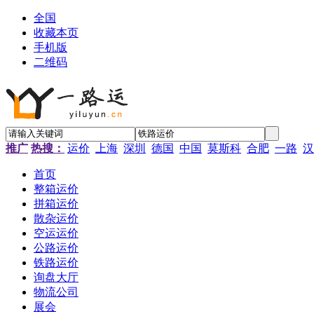
全国
收藏本页
手机版
二维码
推广
热搜：
运价
上海
深圳
德国
中国
莫斯科
合肥
一路
汉
首页
整箱运价
拼箱运价
散杂运价
空运运价
公路运价
铁路运价
询盘大厅
物流公司
展会