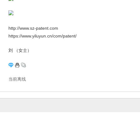
http://www.sz-patent.com
https://www.yiluyun.cn/com/patent/
刘 （女士）
当前离线