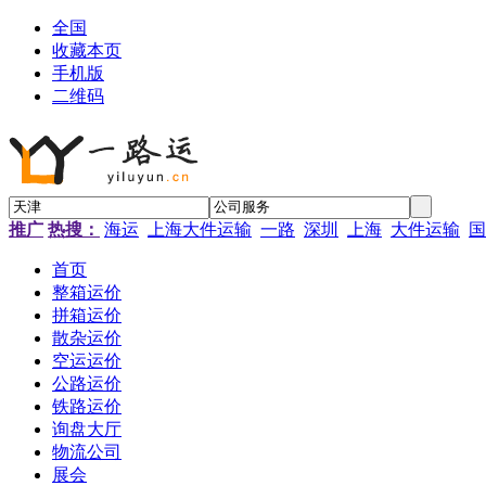
全国
收藏本页
手机版
二维码
推广
热搜：
海运
上海大件运输
一路
深圳
上海
大件运输
国
首页
整箱运价
拼箱运价
散杂运价
空运运价
公路运价
铁路运价
询盘大厅
物流公司
展会